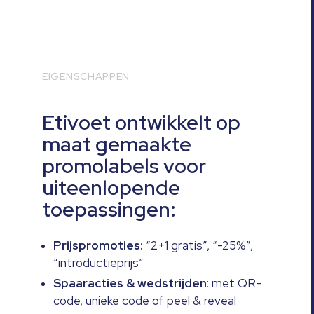
EIGENSCHAPPEN
Etivoet ontwikkelt op
maat gemaakte
promolabels voor
uiteenlopende
toepassingen:
Prijspromoties:
“2+1 gratis”, “-25%”,
“introductieprijs”
Spaaracties
&
wedstrijden
: met QR-
code, unieke code of peel & reveal