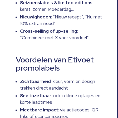
Seizoenslabels
&
limited
editions
:
kerst, zomer, Moederdag…
Nieuwigheden
: “Nieuw recept”, “Nu met
10% extra inhoud”
Cross-selling
of up-selling
:
“Combineer met X voor voordeel”
Voordelen van Etivoet
promolabels
Zichtbaarheid
: kleur, vorm en design
trekken direct aandacht
Snel inzetbaar
: ook in kleine oplages en
korte leadtimes
Meetbare impact
: via actiecodes, QR-
links of scancampagnes