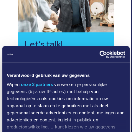
Let’s talk!
Een promolabel
expert staat voor je
klaar.
Verantwoord gebruik van uw gegevens
Wij en
onze 3 partners
verwerken je persoonlijke
Endel staat voor je klaar om samen te
gegevens (bijv. uw IP-adres) met behulp van
bekijken hoe onze promo labels
technologieën zoals cookies om informatie op uw
perfect aansluiten bij jouw product en
apparaat op te slaan en te gebruiken met als doel
productieproces. Neem gerust contact
gepersonaliseerde advertenties en content, metingen aan
op voor persoonlijk advies.
advertenties en content, inzicht in publiek en
productontwikkeling. U kunt kiezen wie uw gegevens