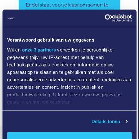
Endel staat voor je klaar om samen te
bekijken hoe onze blanco- en semi
printed labels perfect aansluiten bij
jouw product en productieproces.
Neem gerust contact op voor
Verantwoord gebruik van uw gegevens
persoonlijk advies.
Wij en
onze 3 partners
verwerken je persoonlijke
gegevens (bijv. uw IP-adres) met behulp van
Contacteer ons
technologieën zoals cookies om informatie op uw
apparaat op te slaan en te gebruiken met als doel
gepersonaliseerde advertenties en content, metingen aan
advertenties en content, inzicht in publiek en
productontwikkeling. U kunt kiezen wie uw gegevens
gebruikt en met welke doelen.
Als u het toestaat, willen we ook graag:
Details tonen
Informatie verzamelen over uw geografische
locatie, die tot een paar meter nauwkeurig kan zijn