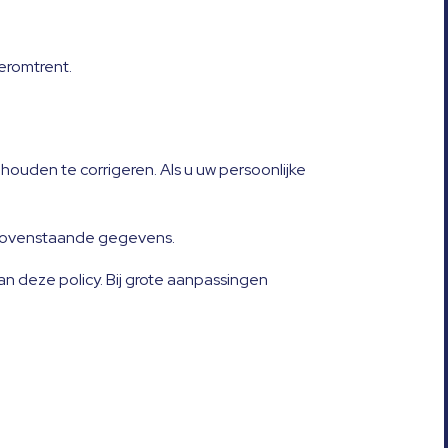
eromtrent.
ouden te corrigeren. Als u uw persoonlijke
e bovenstaande gegevens.
n deze policy. Bij grote aanpassingen