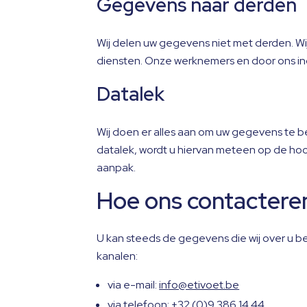
Gegevens naar derden
Wij delen uw gegevens niet met derden. Wi
diensten. Onze werknemers en door ons ing
Datalek
Wij doen er alles aan om uw gegevens te 
datalek, wordt u hiervan meteen op de hoo
aanpak.
Hoe ons contacteren
U kan steeds de gegevens die wij over u b
kanalen:
via e-mail:
info@etivoet.be
via telefoon: +32 (0)9 386 14 44