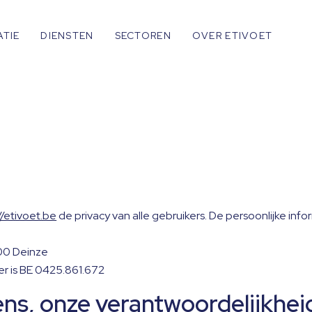
ATIE
DIENSTEN
SECTOREN
OVER ETIVOET
g
//etivoet.be
de privacy van alle gebruikers. De persoonlijke info
800 Deinze
 is BE 0425.861.672
s, onze verantwoordelijkhei