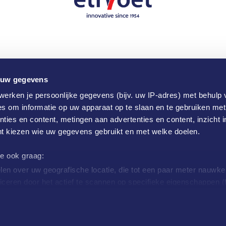
 uw gegevens
erken je persoonlijke gegevens (bijv. uw IP-adres) met behulp 
s om informatie op uw apparaat op te slaan en te gebruiken met
ties en content, metingen aan advertenties en content, inzicht i
nt kiezen wie uw gegevens gebruikt en met welke doelen.
we ook graag:
en over uw geografische locatie, die tot een paar meter nauwkeu
iceren door het actief te scannen op specifieke eigenschappen (f
soonlijke gegevens worden verwerkt en stel uw voorkeuren in h
oorwaarden
Privacy policy
w toestemming op elk moment wijzigen of intrekken in de Cookie