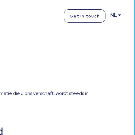
NL
Get in touch
rmatie die u ons verschaft, wordt steeds in
d