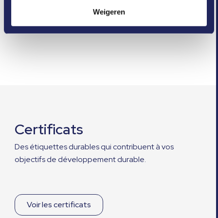
intrekken in de Cookieverklaring.
Weigeren
We gebruiken cookies om content en advertenties te
personaliseren, om functies voor social media te bieden
en om ons websiteverkeer te analyseren. Ook delen we
informatie over uw gebruik van onze site met onze
partners voor social media, adverteren en analyse. Deze
partners kunnen deze gegevens combineren met andere
informatie die u aan ze heeft verstrekt of die ze hebben
verzameld op basis van uw gebruik van hun services.
Certificats
Des étiquettes durables qui contribuent à vos
objectifs de développement durable.
Voir les certificats