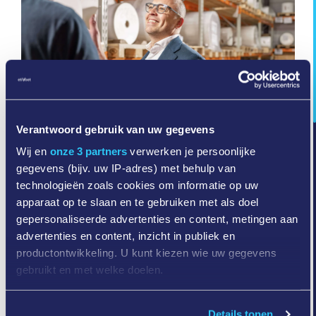
Verantwoord gebruik van uw gegevens
Wij en
onze 3 partners
verwerken je persoonlijke
Faites confiance à un
gegevens (bijv. uw IP-adres) met behulp van
savoir-faire durable et
technologieën zoals cookies om informatie op uw
apparaat op te slaan en te gebruiken met als doel
éthique
gepersonaliseerde advertenties en content, metingen aan
advertenties en content, inzicht in publiek en
Etivoet obtient d'excellents résultats sur
productontwikkeling. U kunt kiezen wie uw gegevens
Ecovadis, votre partenaire d'emballage
gebruikt en met welke doelen.
responsable.
Als u het toestaat, willen we ook graag:
Details tonen