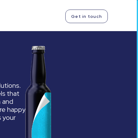
EN
Get in touch
lutions.
ls that
n and
are happy
s your