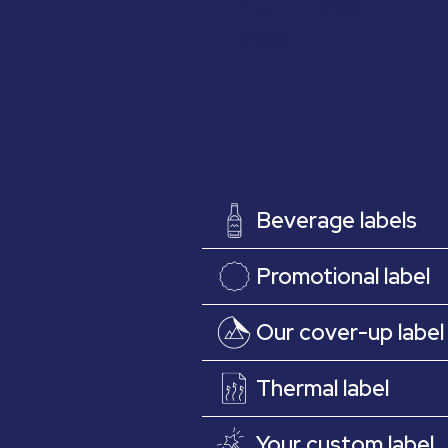
Multi-layer
label
Beverage labels
Promotional label
Our cover-up label
Thermal label
Your custom label