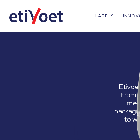
LABELS
INNOV
Etivoet
From d
meet
packagin
to wo