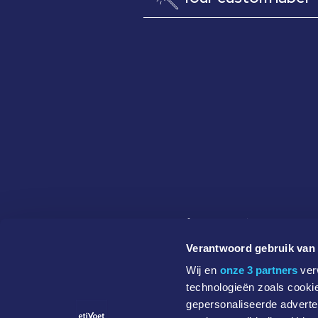
Etivoet BV
info@etivoet.be
E3-laan 43
+32 (0)9 386 14 44
Verantwoord gebruik van
Wij en
onze 3 partners
verw
9800 Deinze
BE 0425.861.672
technologieën zoals cookie
gepersonaliseerde adverten