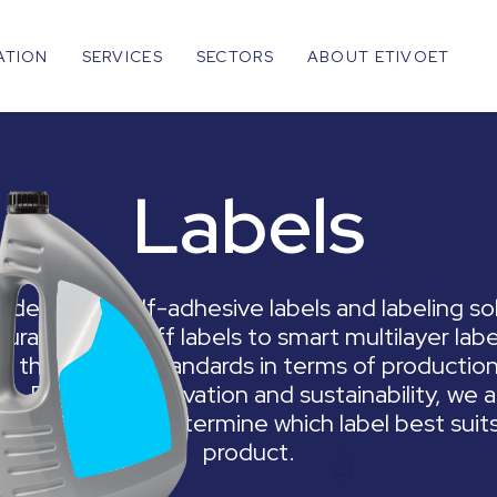
ATION
SERVICES
SECTORS
ABOUT ETIVOET
Labels
 develops self-adhesive labels and labeling so
urable wash-off labels to smart multilayer labe
 the highest standards in terms of productio
g. Driven by innovation and sustainability, we 
rk with you to determine which label best suit
product.