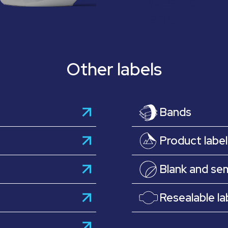
Wash-off
label
Other labels
Bands
Product label
Blank and sem
Resealable la