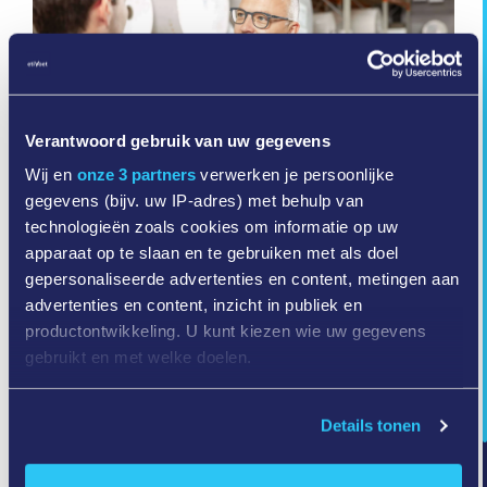
Verantwoord gebruik van uw gegevens
Wij en
onze 3 partners
verwerken je persoonlijke
gegevens (bijv. uw IP-adres) met behulp van
technologieën zoals cookies om informatie op uw
Haben Sie Fragen zu
apparaat op te slaan en te gebruiken met als doel
unseren Ambitionen?
gepersonaliseerde advertenties en content, metingen aan
advertenties en content, inzicht in publiek en
productontwikkeling. U kunt kiezen wie uw gegevens
Dann wenden Sie sich bitte an
gebruikt en met welke doelen.
frederik@etivoet.be
.
Als u het toestaat, willen we ook graag:
Details tonen
Informatie verzamelen over uw geografische
More innovation
locatie, die tot een paar meter nauwkeurig kan zijn